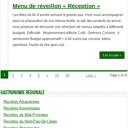
Menu de réveillon « Réception »
Les fêtes de fin d’année arrivent à grands pas. Pour vous accompagner
dans la préparation de vos menus festifs, le site des produits du terroir
vous propose de découvrir une sélection de menus adaptés à différents
budgets. Difficulté: Moyennement difficile Coût: Onéreux Convive: 4
personnes Budget approximatif > à 40 euros par convive. Idées
apéritives Toasts de foie gras cuit …
Lire la suite »
1
2
3
4
5
»
10
20
...
Last »
Page 1 of 22
Gastronomie Régionale
Recettes Alsaciennes
Recettes Auvergnates
Recettes de Midi-Pyrénées
Recettes du Nord-Pas-De-Calais
Recettes Provençales