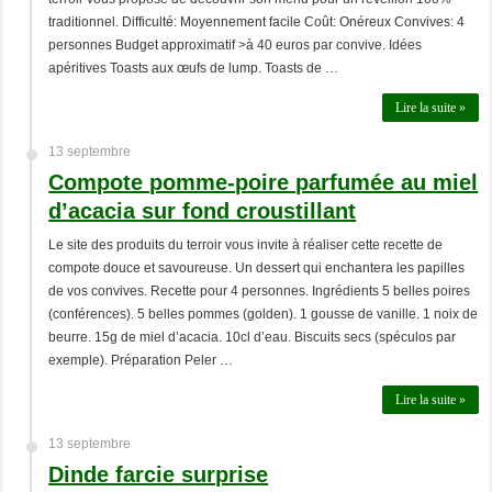
traditionnel. Difficulté: Moyennement facile Coût: Onéreux Convives: 4
personnes Budget approximatif >à 40 euros par convive. Idées
apéritives Toasts aux œufs de lump. Toasts de …
Lire la suite »
13 septembre
Compote pomme-poire parfumée au miel
d’acacia sur fond croustillant
Le site des produits du terroir vous invite à réaliser cette recette de
compote douce et savoureuse. Un dessert qui enchantera les papilles
de vos convives. Recette pour 4 personnes. Ingrédients 5 belles poires
(conférences). 5 belles pommes (golden). 1 gousse de vanille. 1 noix de
beurre. 15g de miel d’acacia. 10cl d’eau. Biscuits secs (spéculos par
exemple). Préparation Peler …
Lire la suite »
13 septembre
Dinde farcie surprise