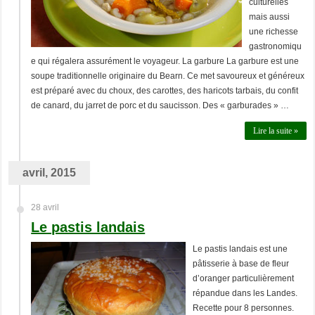
culturelles
mais aussi
une richesse
gastronomiqu
e qui régalera assurément le voyageur. La garbure La garbure est une
soupe traditionnelle originaire du Bearn. Ce met savoureux et généreux
est préparé avec du choux, des carottes, des haricots tarbais, du confit
de canard, du jarret de porc et du saucisson. Des « garburades » …
Lire la suite »
avril, 2015
28 avril
Le pastis landais
Le pastis landais est une
pâtisserie à base de fleur
d’oranger particulièrement
répandue dans les Landes.
Recette pour 8 personnes.