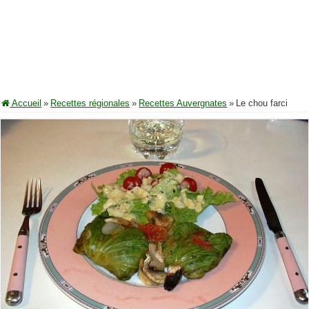
Accueil
»
Recettes régionales
»
Recettes Auvergnates
»
Le chou farci