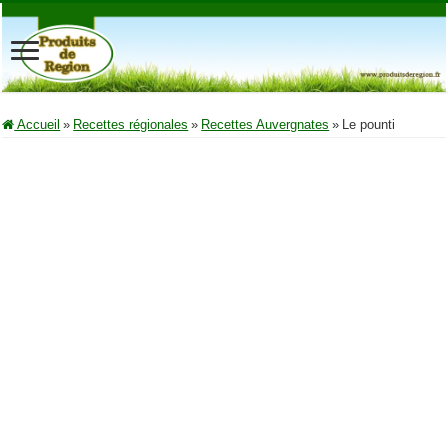
Accueil
»
Recettes régionales
»
Recettes Auvergnates
»
Le pounti