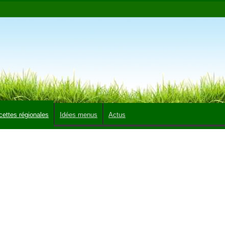
cettes régionales
Idées menus
Actus