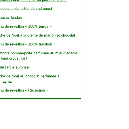
lques spécialités du sud-ouest
pastis landais
u de réveillon « 100% terroir »
he de Noël à la crème de marron et chocolat
u de réveillon « 100% tradition »
mpote pomme-poire parfumée au miel d’acacia
 fond croustillant
de farcie surprise
he de Noël au chocolat parfumée à
rmagnac
u de réveillon « Réception »