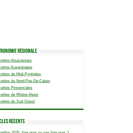
tronomie Régionale
ettes Alsaciennes
cettes Auvergnates
ettes de Midi-Pyrénées
ettes du Nord-Pas-De-Calais
cettes Provençales
cettes de Rhône-Alpes
cettes du Sud Ouest
cles Récents
eillon 2025, foie gras ou pas foie gras ?