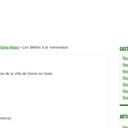
Rhône-Alpes
»
Les blettes à la voironnaise
Gas
Rec
Re
Rec
ire de la ville de Voiron en Isère.
Rec
Re
Re
Re
Arti
mmerce).
Rév