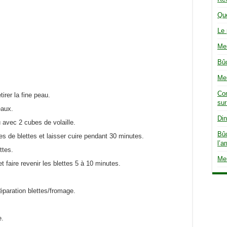
Que
Le 
Men
Bûc
Men
Co
tirer la fine peau.
sur
eaux.
Din
au avec 2 cubes de volaille.
Bûc
es de blettes et laisser cuire pendant 30 minutes.
l’a
ttes.
Men
t faire revenir les blettes 5 à 10 minutes.
réparation blettes/fromage.
e.