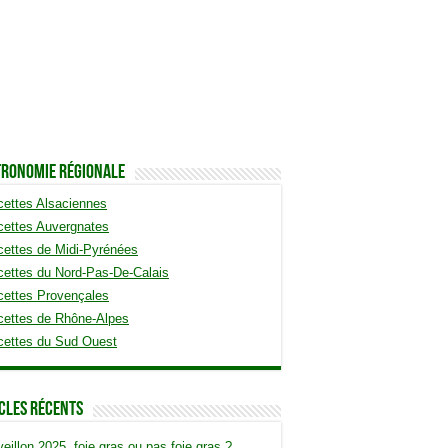
tronomie Régionale
ettes Alsaciennes
cettes Auvergnates
ettes de Midi-Pyrénées
ettes du Nord-Pas-De-Calais
cettes Provençales
cettes de Rhône-Alpes
cettes du Sud Ouest
cles Récents
eillon 2025, foie gras ou pas foie gras ?