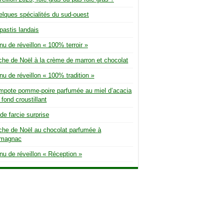
lques spécialités du sud-ouest
pastis landais
u de réveillon « 100% terroir »
he de Noël à la crème de marron et chocolat
u de réveillon « 100% tradition »
mpote pomme-poire parfumée au miel d’acacia
 fond croustillant
de farcie surprise
he de Noël au chocolat parfumée à
rmagnac
u de réveillon « Réception »