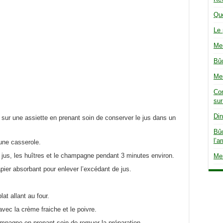
Que
Le 
Men
Bûc
Men
Co
sur
Din
ver sur une assiette en prenant soin de conserver le jus dans un
Bûc
l’a
 une casserole.
le jus, les huîtres et le champagne pendant 3 minutes environ.
Men
apier absorbant pour enlever l’excédant de jus.
lat allant au four.
avec la crème fraiche et le poivre.
ampagne en prenant soin de remuer la préparation.