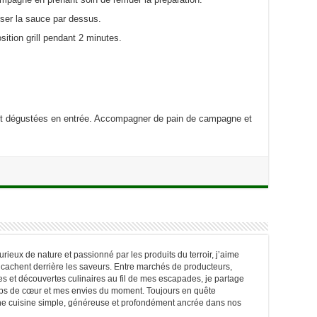
rser la sauce par dessus.
sition grill pendant 2 minutes.
t dégustées en entrée. Accompagner de pain de campagne et
ieux de nature et passionné par les produits du terroir, j’aime
e cachent derrière les saveurs. Entre marchés de producteurs,
 et découvertes culinaires au fil de mes escapades, je partage
oups de cœur et mes envies du moment. Toujours en quête
une cuisine simple, généreuse et profondément ancrée dans nos