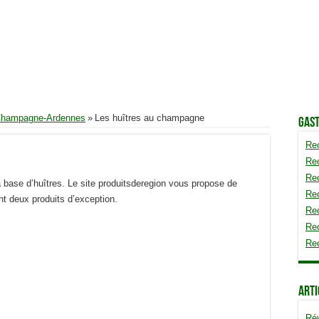
Champagne-Ardennes
»
Les huîtres au champagne
Gas
Rec
Re
Rec
 base d’huîtres. Le site produitsderegion vous propose de
Rec
nt deux produits d’exception.
Re
Re
Re
Arti
Rév