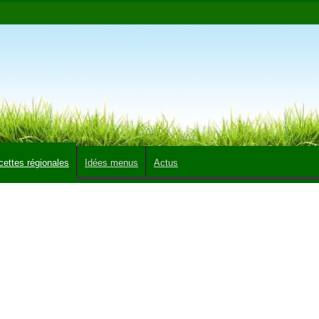
cettes régionales
Idées menus
Actus