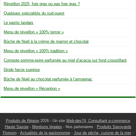
Réveillon 2025, foie gras ou pas foie gras ?
Quelques spécialités du sud-ouest
Le pastis landais
Menu de réveillon « 100% terroir »
Bûche de Noël à la crème de marron et chocolat
Menu de réveillon « 100% tradition »
Compote pomme-poire parfumée au miel d’acacia sur fond croustillant
Dinde farcie surprise
Bûche de Noël au chocolat parfumée à l’armagnac
Menu de réveillon « Réception »
Produits de Région
2026 - Un site
Web-dev74, Consultant e-commerce
Haute Savoie
-
Mentions légales
- Nos partenaires :
Produits Savoyards
Florisim
-
Actualités de la gastronomie
-
Jour de pêche, cuisine de la mer
-