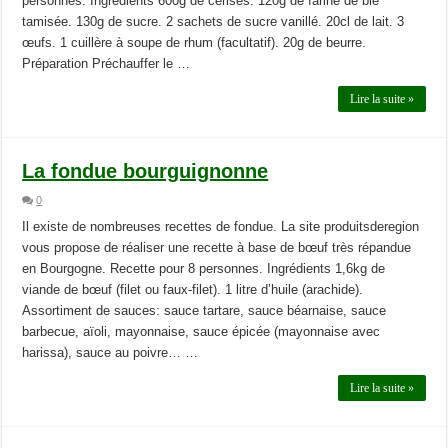
personnes. Ingrédients 600g de cerises. 120g de farine de blé
tamisée. 130g de sucre. 2 sachets de sucre vanillé. 20cl de lait. 3
œufs. 1 cuillère à soupe de rhum (facultatif). 20g de beurre.
Préparation Préchauffer le …
Lire la suite »
La fondue bourguignonne
0
Il existe de nombreuses recettes de fondue. La site produitsderegion
vous propose de réaliser une recette à base de bœuf très répandue
en Bourgogne. Recette pour 8 personnes. Ingrédients 1,6kg de
viande de bœuf (filet ou faux-filet). 1 litre d’huile (arachide).
Assortiment de sauces: sauce tartare, sauce béarnaise, sauce
barbecue, aïoli, mayonnaise, sauce épicée (mayonnaise avec
harissa), sauce au poivre… …
Lire la suite »